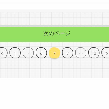
次のページ
前
1
…
6
7
8
…
13
へ