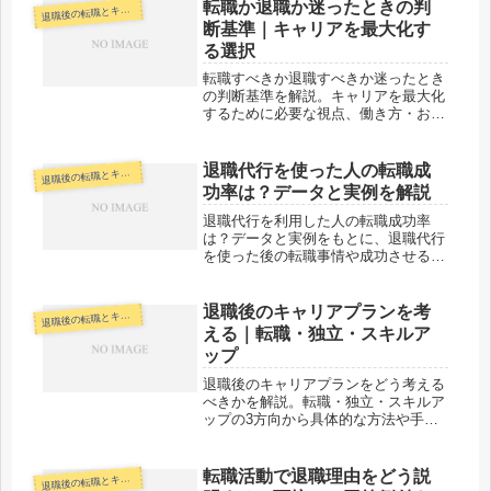
転職か退職か迷ったときの判
退
職後の転職とキャリア
断基準｜キャリアを最大化す
る選択
転職すべきか退職すべきか迷ったとき
の判断基準を解説。キャリアを最大化
するために必要な視点、働き方・お
金・メンタル面のチェックポイントを
具体的に紹介します。
退職代行を使った人の転職成
退
職後の転職とキャリア
功率は？データと実例を解説
退職代行を利用した人の転職成功率
は？データと実例をもとに、退職代行
を使った後の転職事情や成功させるた
めのポイントを解説します。
退職後のキャリアプランを考
退
職後の転職とキャリア
える｜転職・独立・スキルア
ップ
退職後のキャリアプランをどう考える
べきかを解説。転職・独立・スキルア
ップの3方向から具体的な方法や手
順、失敗しないためのポイントをわか
りやすく紹介します。
転職活動で退職理由をどう説
退
職後の転職とキャリア