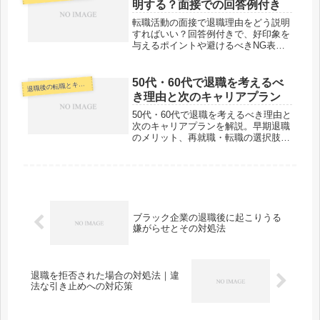
明する？面接での回答例付き
転職活動の面接で退職理由をどう説明
すればいい？回答例付きで、好印象を
与えるポイントや避けるべきNG表現
を詳しく解説します。
50代・60代で退職を考えるべ
退
職後の転職とキャリア
き理由と次のキャリアプラン
50代・60代で退職を考えるべき理由と
次のキャリアプランを解説。早期退職
のメリット、再就職・転職の選択肢、
シニア世代の働き方のポイントを詳し
く紹介します。
ブラック企業の退職後に起こりうる
嫌がらせとその対処法
退職を拒否された場合の対処法｜違
法な引き止めへの対応策