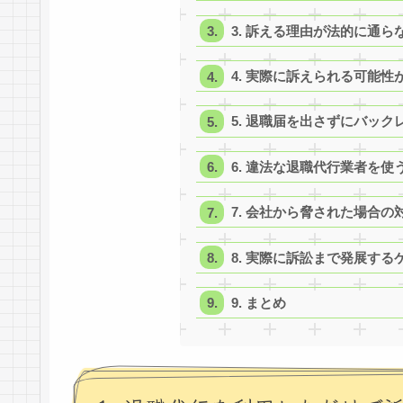
3. 訴える理由が法的に通
4. 実際に訴えられる可能性
5. 退職届を出さずにバッ
6. 違法な退職代行業者を
7. 会社から脅された場合の
8. 実際に訴訟まで発展す
9. まとめ