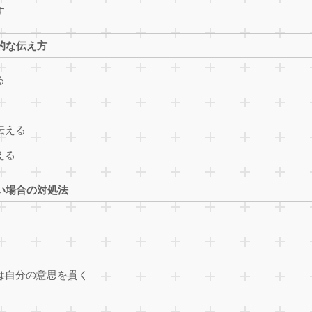
す
的な伝え方
る
伝える
える
い場合の対処法
には自分の意思を貫く