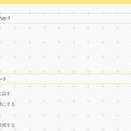
のか？
ント
に話す
確にする
説明する