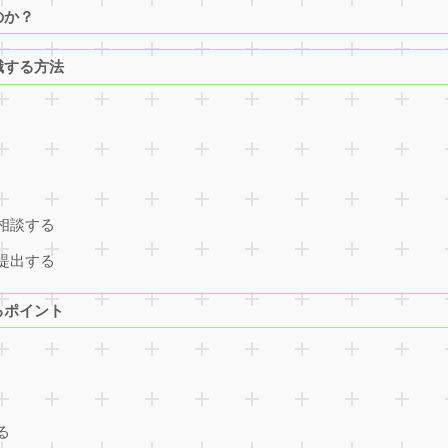
のか？
職する方法
相談する
提出する
るポイント
る