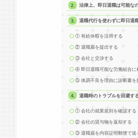
法律上、即日退職は可能な
退職代行を使わずに即日退
① 有給休暇を活用する
② 退職届を提出する
③ 会社と交渉する
④ 即日退職可能な労働組合に
⑤ 体調不良を理由に診断書を
退職時のトラブルを回避す
① 会社の就業規則を確認する
② 会社の貸与物を返却する
③ 退職届を内容証明郵便で送