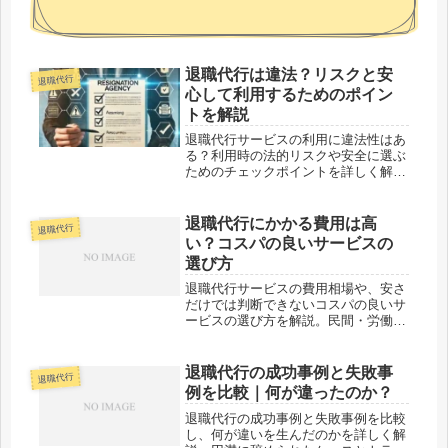
退職代行は違法？リスクと安
退職代行
心して利用するためのポイン
トを解説
退職代行サービスの利用に違法性はあ
る？利用時の法的リスクや安全に選ぶ
ためのチェックポイントを詳しく解
説。安心して退職を進めるためのポイ
ントを確認しましょう。
退職代行にかかる費用は高
退職代行
い？コスパの良いサービスの
選び方
退職代行サービスの費用相場や、安さ
だけでは判断できないコスパの良いサ
ービスの選び方を解説。民間・労働組
合・弁護士の違いと注意点をまとめて
紹介します。
退職代行の成功事例と失敗事
退職代行
例を比較｜何が違ったのか？
退職代行の成功事例と失敗事例を比較
し、何が違いを生んだのかを詳しく解