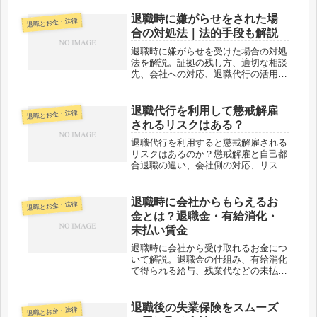
退職時に嫌がらせをされた場
退職とお金・法律
合の対処法｜法的手段も解説
退職時に嫌がらせを受けた場合の対処
法を解説。証拠の残し方、適切な相談
先、会社への対応、退職代行の活用、
そして最終手段としての法的手段につ
いて詳しく紹介します。
退職代行を利用して懲戒解雇
退職とお金・法律
されるリスクはある？
退職代行を利用すると懲戒解雇される
リスクはあるのか？懲戒解雇と自己都
合退職の違い、会社側の対応、リスク
を回避する方法を詳しく解説します。
退職時に会社からもらえるお
退職とお金・法律
金とは？退職金・有給消化・
未払い賃金
退職時に会社から受け取れるお金につ
いて解説。退職金の仕組み、有給消化
で得られる給与、残業代などの未払い
賃金の確認ポイントまで、退職前に知
っておきたい情報をまとめました。
退職後の失業保険をスムーズ
退職とお金・法律