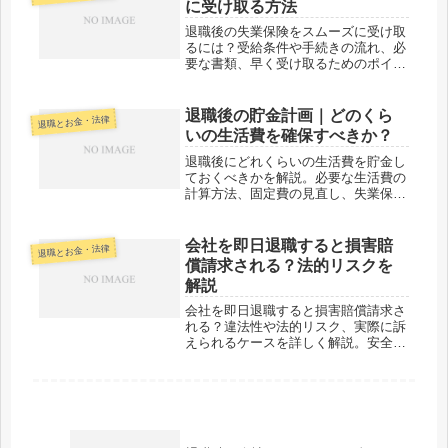
に受け取る方法
退職後の失業保険をスムーズに受け取
るには？受給条件や手続きの流れ、必
要な書類、早く受け取るためのポイン
トを詳しく解説します。
退職後の貯金計画｜どのくら
退職とお金・法律
いの生活費を確保すべきか？
退職後にどれくらいの生活費を貯金し
ておくべきかを解説。必要な生活費の
計算方法、固定費の見直し、失業保険
との組み合わせ、安心して次のキャリ
アへ進むための貯金計画を紹介しま
す。
会社を即日退職すると損害賠
退職とお金・法律
償請求される？法的リスクを
解説
会社を即日退職すると損害賠償請求さ
れる？違法性や法的リスク、実際に訴
えられるケースを詳しく解説。安全に
退職するための対策も紹介します。